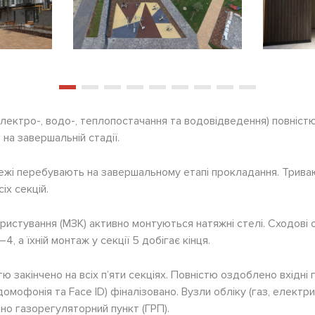
(електро-, водо-, теплопостачання та водовідведення) повністю 
 на завершальній стадії.
режі перебувають на завершальному етапі прокладання. Трива
іх секцій.
ористування (МЗК) активно монтуються натяжні стелі. Сходові
–4, а їхній монтаж у секції 5 добігає кінця.
ю закінчено на всіх п’яти секціях. Повністю оздоблено вхідні
омофонія та Face ID) фіналізовано. Вузли обліку (газ, електри
ено газорегуляторний пункт (ГРП).