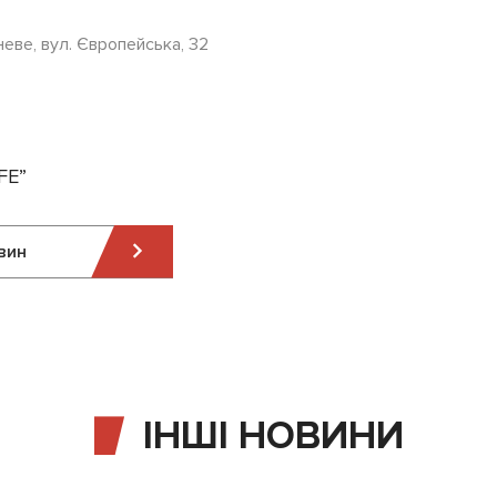
неве, вул. Європейська, 32
FE”
вин
ІНШІ НОВИНИ