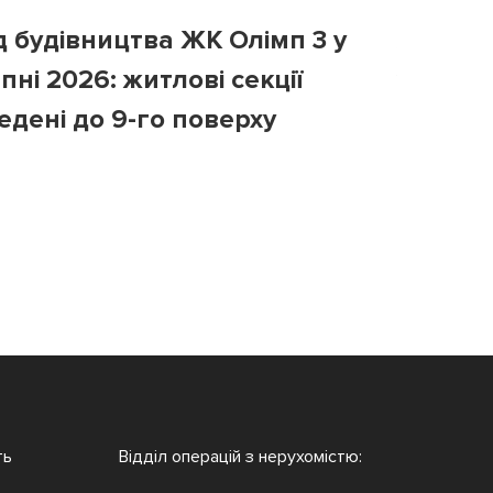
д будівництва ЖК Олімп 3 у
Хід бу
пні 2026: житлові секції
у липні
едені до 9-го поверху
третій 
ть
Відділ операцій з нерухомістю: