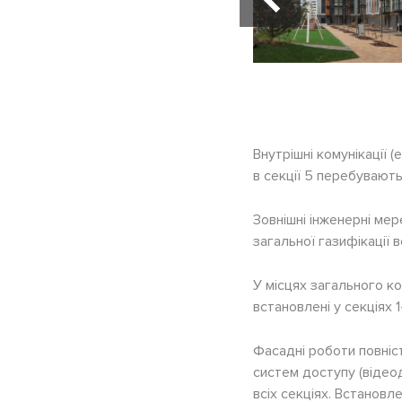
Внутрішні комунікації 
в секції 5 перебувають
Зовнішні інженерні ме
загальної газифікації вс
У місцях загального к
встановлені у секціях 1
Фасадні роботи повніст
систем доступу (відеод
всіх секціях. Встановл