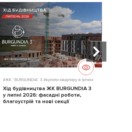
#ЖК “BURGUNDIA” 3
#купити квартиру в Ірпені
#ЖК "D
Хід будівництва ЖК BURGUNDIA 3
Хід б
у липні 2026: фасадні роботи,
2026
благоустрій та нові секції
повер