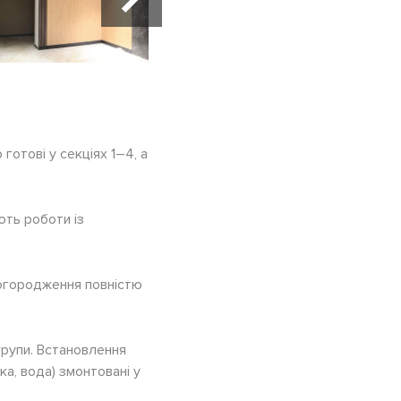
готові у секціях 1–4, а
ють роботи із
 огородження повністю
 групи. Встановлення
ка, вода) змонтовані у