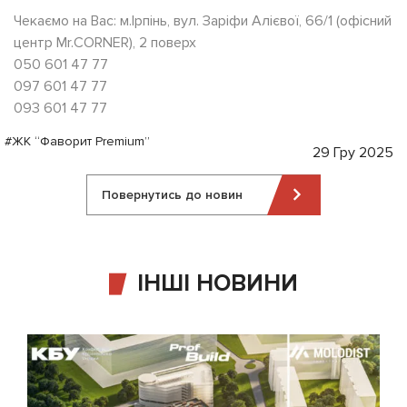
Чекаємо на Вас: м.Ірпінь, вул. Заріфи Алієвої, 66/1 (офісний
центр Mr.CORNER), 2 поверх
050 601 47 77
097 601 47 77
093 601 47 77
#ЖК “Фаворит Premium”
29 Гру 2025
Повернутись до новин
ІНШІ НОВИНИ