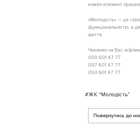
кожен елемент працює 
«Молодість» — це сере
функціональністю, а д
життя.
Чекаємо на Вас: м.Ірпін
050 601 47 77
097 601 47 77
093 601 47 77
#ЖК “Молодість”
Повернутись до но