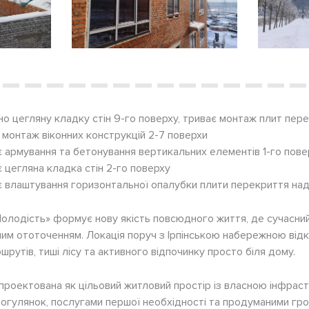
о цегляну кладку стін 9-го поверху, триває монтаж плит пере
 монтаж віконних конструкцій 2-7 поверхи
 армування та бетонування вертикальних елементів 1-го пове
 цегляна кладка стін 2-го поверху
є влаштування горизонтальної опалубки плити перекриття на
олодість» формує нову якість повсюдного життя, де сучасни
им ототоченням. Локація поруч з Ірпінською набережною ві
рутів, тиші лісу та активного відпочинку просто біля дому.
проектована як цільовий житловий простір із власною інфрас
прогулянок, послугами першої необхідності та продуманими гр