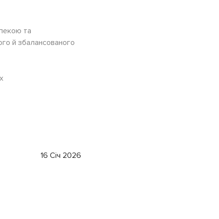
зпекою та
ного й збалансованого
х
16 Січ 2026