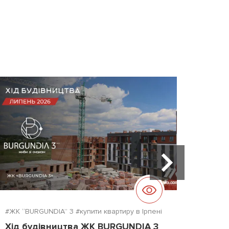
#ЖК “BURGUNDIA” 3
#купити квартиру в Ірпені
#ЖК "D
Хід будівництва ЖК BURGUNDIA 3
Хід б