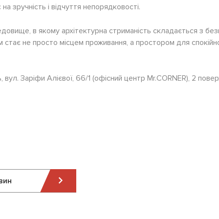
на зручність і відчуття непорядковості.
довище, в якому архітектурна стриманість складається з бе
ім стає не просто місцем проживання, а простором для спокій
ь, вул. Заріфи Алієвої, 66/1 (офісний центр Mr.CORNER), 2 повер
вин