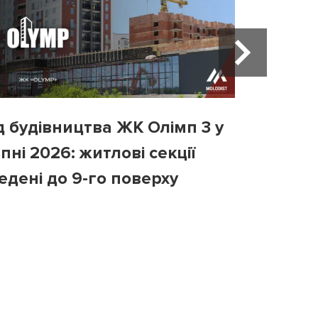
д будівництва ЖК Олімп 3 у
Хід бу
пні 2026: житлові секції
у липні
едені до 9-го поверху
третій 