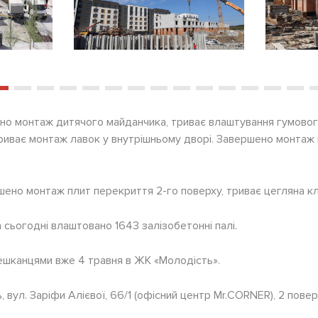
ено монтаж дитячого майданчика, триває влаштування гумово
триває монтаж лавок у внутрішньому дворі. Завершено монтаж 
шено монтаж плит перекриття 2-го поверху, триває цегляна кла
 сьогодні влаштовано 1643 залізобетонні палі.
мешканцями вже 4 травня в ЖК «Молодість».
ь, вул. Заріфи Алієвої, 66/1 (офісний центр Mr.CORNER), 2 повер