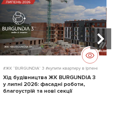
#ЖК “BURGUNDIA” 3
#купити квартиру в Ірпені
#ЖК "D
Хід будівництва ЖК BURGUNDIA 3
Хід б
у липні 2026: фасадні роботи,
2026
благоустрій та нові секції
повер