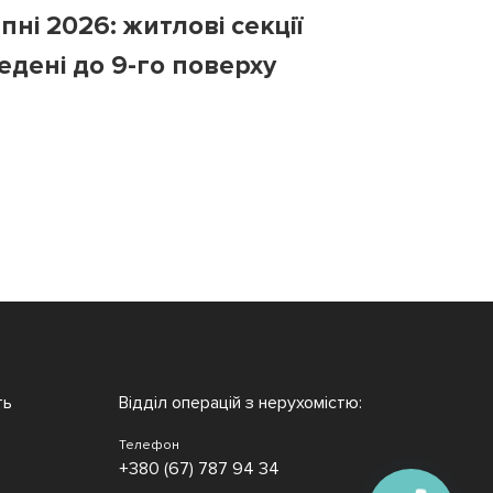
пні 2026: житлові секції
у липні
едені до 9-го поверху
третій 
ть
Відділ операцій з нерухомістю:
Телефон
+380 (67) 787 94 34