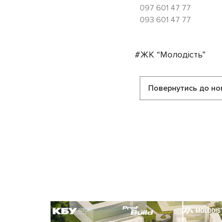
097 601 47 77
093 601 47 77
#ЖК “Молодість”
Повернутись до но