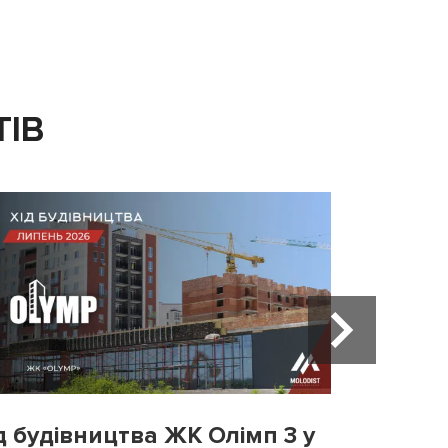
ТІВ
д будівництва ЖК Олімп 3 у
Хід бу