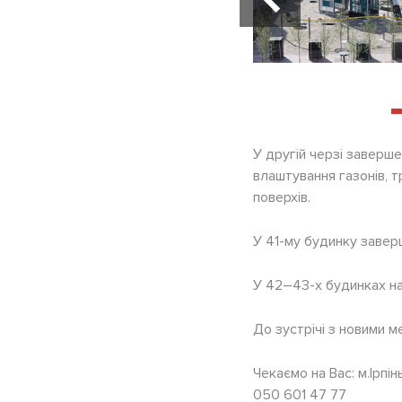
У другій черзі заверш
влаштування газонів, 
поверхів.
У 41-му будинку завер
У 42–43-х будинках на
До зустрічі з новими 
Чекаємо на Вас: м.Ірпін
050 601 47 77