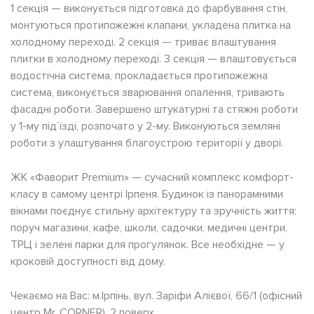
1 секція — виконується підготовка до фарбування стін,
монтуються протипожежні клапани, укладена плитка на
холодному переході. 2 секція — триває влаштування
плитки в холодному переході. 3 секція — влаштовується
водостічна система, прокладається протипожежна
система, виконується зварювання опалення, тривають
фасадні роботи. Завершено штукатурні та стяжні роботи
у 1-му під’їзді, розпочато у 2-му. Виконуються земляні
роботи з улаштування благоустрою території у дворі.
ЖК «Фаворит Premium» — сучасний комплекс комфорт-
класу в самому центрі Ірпеня. Будинок із панорамними
вікнами поєднує стильну архітектуру та зручність життя:
поруч магазини, кафе, школи, садочки, медичні центри,
ТРЦ і зелені парки для прогулянок. Все необхідне — у
кроковій доступності від дому.
Чекаємо на Вас: м.Ірпінь, вул. Заріфи Алієвої, 66/1 (офісний
центр Mr. CORNER), 2 поверх