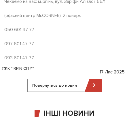
Чекаємо на Вас: м.Ірпінь, вул. Заріфи Алієвої, 66/1
(офісний центр Mr.CORNER), 2 поверх
050 601 47 77
097 601 47 77
093 601 47 77
#ЖК “IRPIN CITY”
17 Лис 2025
Повернутись до новин
ІНШІ НОВИНИ