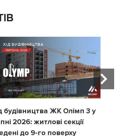
ТІВ
д будівництва ЖК Олімп 3 у
Хід бу
пні 2026: житлові секції
у липні
едені до 9-го поверху
третій 