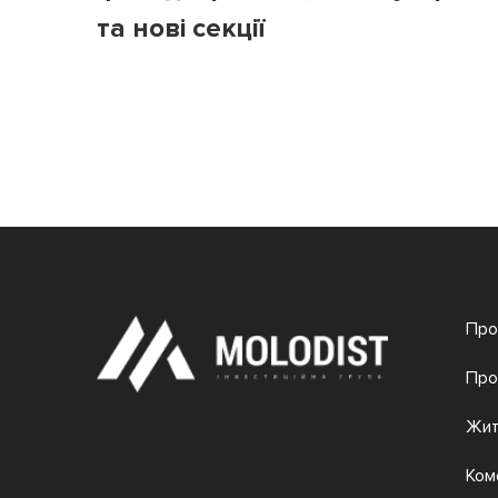
та нові секції
Про
Про
Жит
Ком