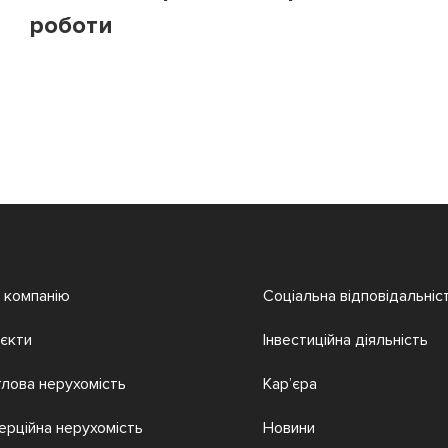
роботи
 компанію
Соціальна відповідальніс
єкти
Інвестиційна діяльність
лова нерухомість
Кар’єра
ерційна нерухомість
Новини