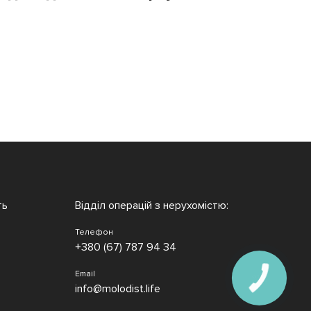
ть
Відділ операцій з нерухомістю:
Телефон
+380 (67) 787 94 34
Email
info@molodist.life