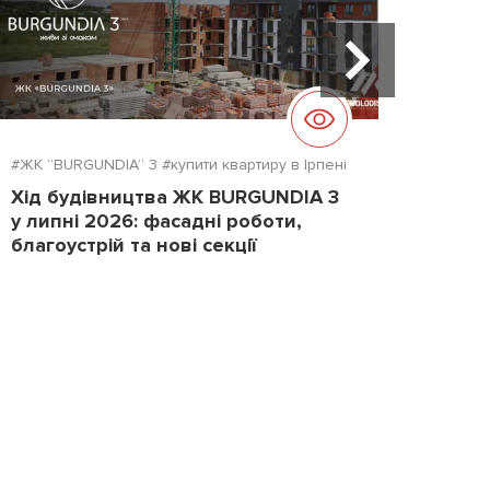
#ЖК “BURGUNDIA” 3
#купити квартиру в Ірпені
#ЖК "D
Хід будівництва ЖК BURGUNDIA 3
Хід б
у липні 2026: фасадні роботи,
2026
благоустрій та нові секції
повер