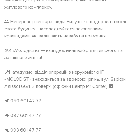
завдяки доступу до набережної прямо з вашого
житлового комплексу.
🌅 Неперевершені краєвиди: Вируште в подорож навколо
свого будинку і насолоджуйтеся захопливими
краєвидами, які залишають незабутні враження.
ЖК «Молодість» — ваш ідеальний вибір для якісного та
затишного життя!
📍Нагадуємо, відділ операцій з нерухомістю ІГ
«MOLODIST» знаходиться за адресою: Ірпінь, вул. Заріфи
Алієвої 66/1, 2 поверх. (офісний центр Mr Corner) 🏢
📲 050 601 47 77
📲 097 601 47 77
📲 093 601 47 77