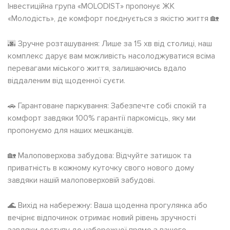
Інвестиційна група «MOLODIST» пропонує ЖК
«Молодість», де комфорт поєднується з якістю життя 🏡
🌆 Зручне розташування: Лише за 15 хв від столиці, наш
комплекс дарує вам можливість насолоджуватися всіма
перевагами міського життя, залишаючись вдало
віддаленим від щоденної суєти.
🚗 Гарантоване паркування: Забезпечте собі спокій та
комфорт завдяки 100% гарантії паркомісць, яку ми
пропонуємо для наших мешканців.
🏡 Малоповерхова забудова: Відчуйте затишок та
приватність в кожному куточку свого нового дому
завдяки нашій малоповерховій забудові.
🌊 Вихід на набережну: Ваша щоденна прогулянка або
вечірнє відпочинок отримає новий рівень зручності