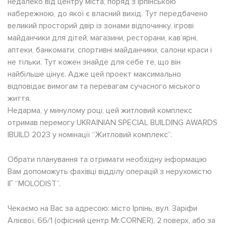
недалеко від центру міста, поряд з Ірпінською
набережною, до якої є власний вихід. Тут передбачено
великий просторий двір із зонами відпочинку, ігрові
майданчики для дітей, магазини, ресторани, кав’ярні,
аптеки, банкомати, спортивні майданчики, салони краси і
не тільки. Тут кожен знайде для себе те, що він
найбільше цінує. Адже цей проект максимально
відповідає вимогам та перевагам сучасного міського
життя.
Недарма, у минулому році, цей житловий комплекс
отримав перемогу UKRAINIAN SPECIAL BUILDING AWARDS
IBUILD 2023 у номінації “Житловий комплекс”.
Обрати планування та отримати необхідну інформацію
Вам допоможуть фахівці відділу операцій з нерухомістю
ІГ “MOLODIST”.
Чекаємо на Вас за адресою: місто Ірпінь, вул. Заріфи
Алієвої, 66/1 (офісний центр Mr.CORNER), 2 поверх, або за