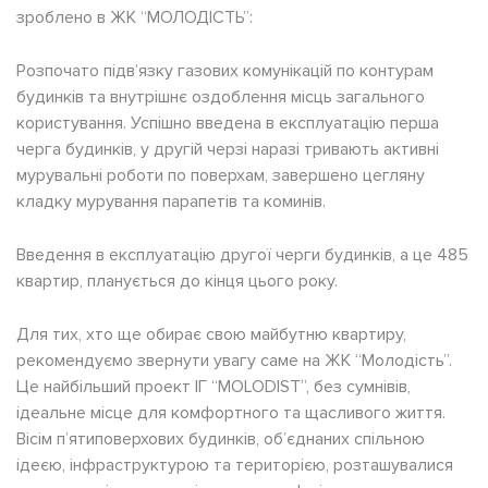
зроблено в ЖК “МОЛОДІСТЬ”:
Розпочато підвʼязку газових комунікацій по контурам
будинків та внутрішнє оздоблення місць загального
користування. Успішно введена в експлуатацію перша
черга будинків, у другій черзі наразі тривають активні
мурувальні роботи по поверхам, завершено цегляну
кладку мурування парапетів та коминів.
Введення в експлуатацію другої черги будинків, а це 485
квартир, планується до кінця цього року.
Для тих, хто ще обирає свою майбутню квартиру,
рекомендуємо звернути увагу саме на ЖК “Молодість”.
Це найбільший проект ІГ “MOLODIST”, без сумнівів,
ідеальне місце для комфортного та щасливого життя.
Вісім п’ятиповерхових будинків, об’єднаних спільною
ідеєю, інфраструктурою та територією, розташувалися