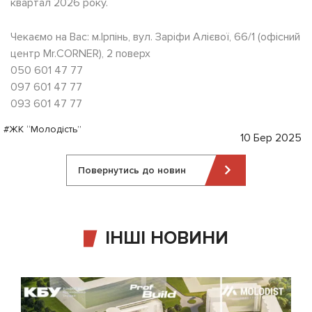
квартал 2026 року.
Чекаємо на Вас: м.Ірпінь, вул. Заріфи Алієвої, 66/1 (офісний
центр Mr.CORNER), 2 поверх
050 601 47 77
097 601 47 77
093 601 47 77
#ЖК “Молодість”
10 Бер 2025
Повернутись до новин
ІНШІ НОВИНИ