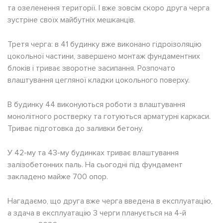
та озеленення території. І вже зовсім скоро друга черга
зустріне своїх майбутніх мешканців.
Третя черга: в 41 будинку вже виконано гідроізоляцію
цокольної частини, завершено монтаж фундаментних
блоків і триває зворотне засипання. Розпочато
влаштування цегляної кладки цокольного поверху.
В будинку 44 виконуються роботи з влаштування
монолітного ростверку та готуються арматурні каркаси.
Триває підготовка до заливки бетону.
У 42-му та 43-му будинках триває влаштування
залізобетонних паль. На сьогодні під фундамент
закладено майже 700 опор.
Нагадаємо, що друга вже черга введена в експлуатацію,
а здача в експлуатацію 3 черги планується на 4-й