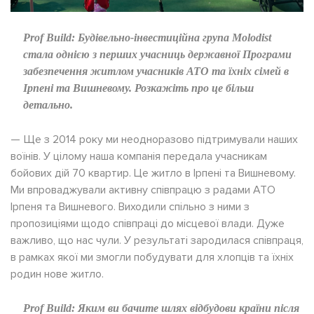
Prof Build:
Будівельно-інвестиційна група Molodist
стала однією з перших учасниць державної Програми
забезпечення житлом учасників АТО та їхніх сімей в
Ірпені та Вишневому. Розкажіть про це більш
детально.
— Ще з 2014 року ми неодноразово підтримували наших
воїнів. У цілому наша компанія передала учасникам
бойових дій 70 квартир. Це житло в Ірпені та Вишневому.
Ми впроваджували активну співпрацю з радами АТО
Ірпеня та Вишневого. Виходили спільно з ними з
пропозиціями щодо співпраці до місцевої влади. Дуже
важливо, що нас чули. У результаті зародилася співпраця,
в рамках якої ми змогли побудувати для хлопців та їхніх
родин нове житло.
Prof Build:
Яким ви бачите шлях відбудови країни після