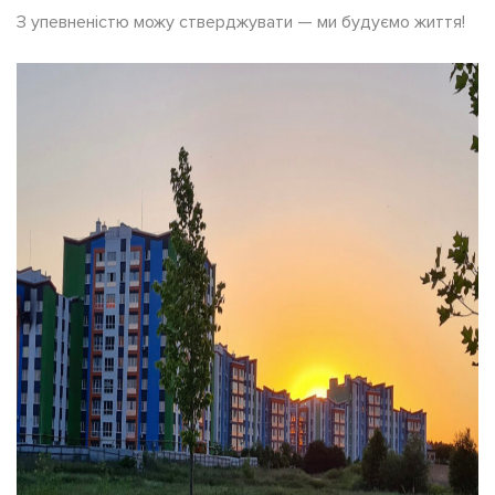
З упевненістю можу стверджувати — ми будуємо життя!