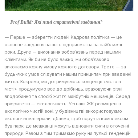
Prof Build:
Які нині стратегічні завдання?
— Перше — зберегти людей. Кадрова політика — це
основне завдання нашого підприємства на найближчі
роки. Друге — виконання зобов’язань перед нашими
клієнтами. Як би не було важко, ми обов’язково
виконаємо кожну умову кожного договору. Третє — за
будь-яких умов слідувати нашим принципам при зведенні
житла. Зокрема, ми дотримуємось концепції «місто в
місті», продумуємо все до дрібниць, враховуючи різні
вподобання та спосіб життя майбутніх мешканців. Серед
пріоритетів — екологічність. Усі наші ЖК розміщені в
екологічно чистій зоні, у будівництві використовуємо
екологічні матеріали, дбаємо, щоб поруч із комплексом
був парк, де мешканці можуть відновити сили в оточенні
природи. Разом з тим тримаємо руку на пульсі тенденцій