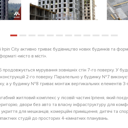
 Irpin City активно триває будівництво нових будинків та фор
орматі «місто в місті».
 продовжується мурування зовнішніх стін 7-го поверху. У бу
 конструкцій 2-го поверху. Паралельно у будинку №7 виконує
ху, а у будинку №8 триває монтаж вертикальних елементів 3-
штабний житловий комплекс у лісовій частині Ірпеня, який поєд
територію, двори без авто та власну інфраструктуру для комф
укриття для мешканців, комерційні приміщення, дитячі та спор
мпактних студій до просторих 4-кімнатних планувань.