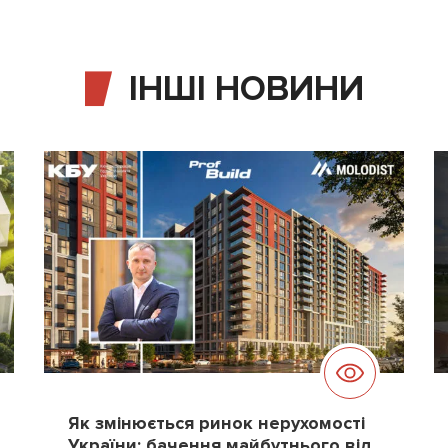
ІНШІ НОВИНИ
Як змінюється ринок нерухомості
України: бачення майбутнього від