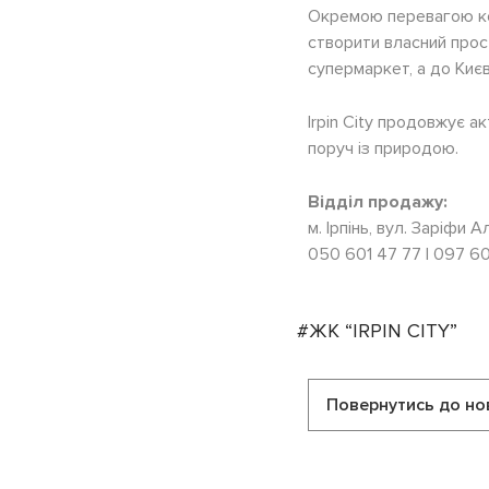
Окремою перевагою ко
створити власний прос
супермаркет, а до Киє
Irpin City продовжує 
поруч із природою.
Відділ продажу:
м. Ірпінь, вул. Заріфи 
050 601 47 77 | 097 60
#ЖК “IRPIN CITY”
Повернутись до но