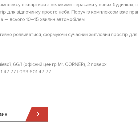
мплексу є квартири з великими терасами у нових будинках,
тір для відпочинку просто неба. Поруч із комплексом вже пр
ва — всього 10–15 хвилин автомобілем.
активно розвиватися, формуючи сучасний житловий простір д
Алієвої, 66/1 (офісний центр Mr. CORNER), 2 поверх
1 47 77 | 093 601 47 77
вин