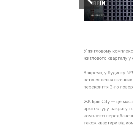
У житловому комплексі
житлового кварталу у ф
Зокрема, у будинку №5
встановлення віконних
перекриття 3-го повер
ЖК Irpin City — це мас
архітектуру, закриту 
комплексі передбачені 
також квартири від ко