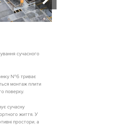
мування сучасного
динку №6 триває
ться монтаж плити
го поверху.
нує сучасну
ортного життя. У
тивні простори, а