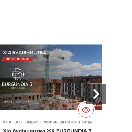
#ЖК “BURGUNDIA” 3
#купити квартиру в Ірпені
#ЖК "D
Хід будівництва ЖК BURGUNDIA 3
Хід б