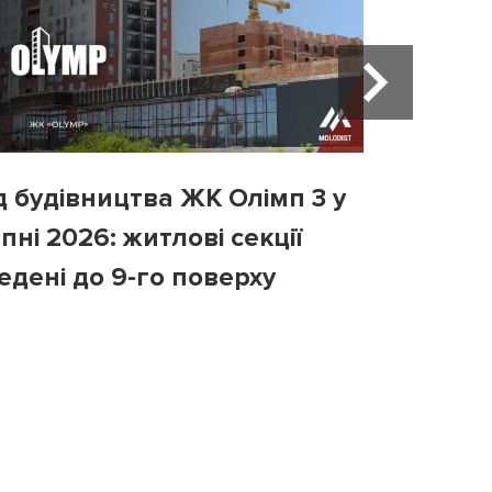
д будівництва ЖК Олімп 3 у
Хід бу
пні 2026: житлові секції
у липні
едені до 9-го поверху
третій 