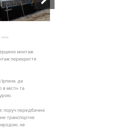
авершено монтаж
онтаж перекриття
 Ірпеня, де
в місті» та
урою.
: поруч передбачені
учне транспортне
риродою, не