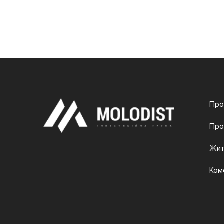
Про
Про
Жит
Ком