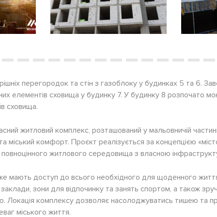
рішніх перегородок та стін з газоблоку у будинках 5 та 6. З
их елементів сховища у будинку 7. У будинку 8 розпочато м
в сховища.
сний житловий комплекс, розташований у мальовничій частині
а міський комфорт. Проєкт реалізується за концепцією «місто 
 повноцінного житлового середовища з власною інфраструкт
же мають доступ до всього необхідного для щоденного життя
і заклади, зони для відпочинку та занять спортом, а також зр
ею. Локація комплексу дозволяє насолоджуватись тишею та п
еваг міського життя.