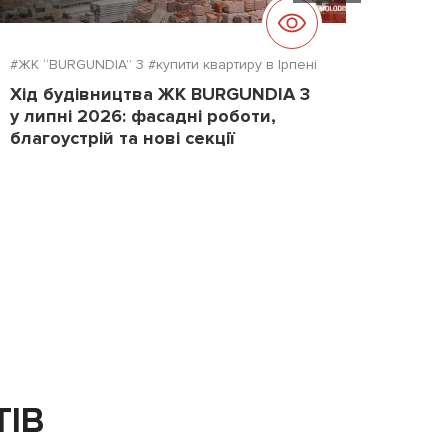
#ЖК “BURGUNDIA” 3
#купити квартиру в Ірпені
#ЖК "D
Хід будівництва ЖК BURGUNDIA 3
Хід б
у липні 2026: фасадні роботи,
2026
благоустрій та нові секції
повер
ТІВ