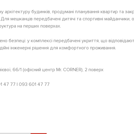
у архітектуру будинків, продумані планування квартир та зак
Для мешканців передбачені дитячі та спортивні майданчики, 
руктура на перших поверхах.
ено безпеці: у комплексі передбачені укриття, що відповідают
дійні інженерні рішення для комфортного проживання.
Алієвої, 66/1 (офісний центр Mr. CORNER), 2 поверх
1 47 77 | 093 601 47 77