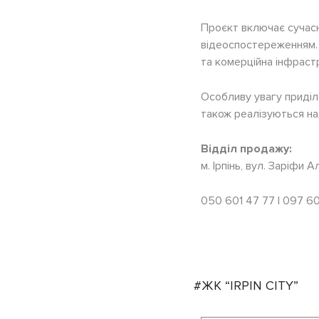
Проєкт включає сучасн
відеоспостереженням. 
та комерційна інфраст
Особливу увагу приділ
також реалізуються на
Відділ продажу:
м. Ірпінь, вул. Заріфи 
050 601 47 77 | 097 60
#ЖК “IRPIN CITY”