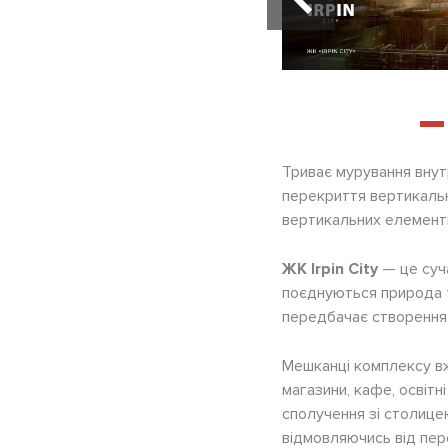
Триває мурування внут
перекриття вертикальн
вертикальних елементі
ЖК Irpin City
— це суча
поєднуються природа т
передбачає створення
Мешканці комплексу в
магазини, кафе, освітн
сполучення зі столиц
відмовляючись від пер