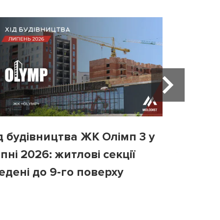
д будівництва ЖК Олімп 3 у
Хід бу
пні 2026: житлові секції
у липні
едені до 9-го поверху
третій 