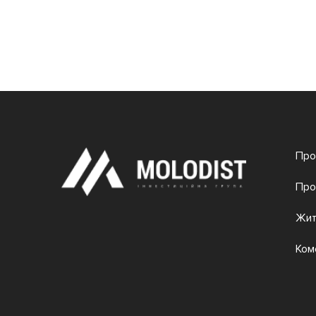
Про
Про
Жит
Ком