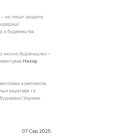
 – не лише зводити
федерації
р з будівництва
о якісне будівництво –
оментував
Назар
житлових комплексів,
ьні ініціативи та
будованої України.
07 Сер 2025