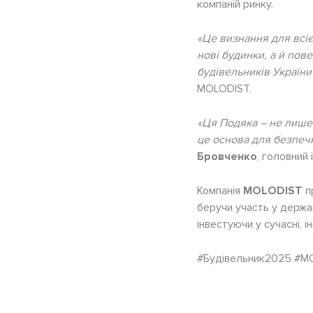
компаній ринку.
«Це визнання для всі
нові будинки, а й пове
будівельників України 
MOLODIST.
«Ця Подяка – не лише 
це основа для безпеч
Бровченко
, головний
Компанія
MOLODIST
п
беручи участь у держ
інвестуючи у сучасні, 
#Будівельник2025 #MO