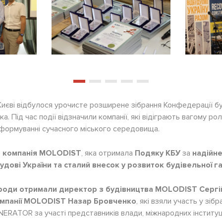
Києві відбулося урочисте розширене зібрання Конфедерації бу
а. Під час події відзначили компанії, які відіграють вагому ро
формуванні сучасного міського середовища.
– компанія MOLODIST
, яка отримала
Подяку КБУ
за
надійне
будові України та сталий внесок у розвиток будівельної га
роди отримали директор з будівництва MOLODIST Сергій
омпанії MOLODIST Назар Бровченко
, які взяли участь у зіб
NERATOR за участі представників влади, міжнародних інституц