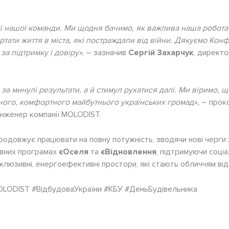
єї нашої команди. Ми щодня бачимо, як важлива наша робота
ртати життя в міста, які постраждали від війни. Дякуємо Кон
за підтримку і довіру»
, – зазначив
Сергій Захарчук
, директо
за минулі результати, а й стимул рухатися далі. Ми віримо, щ
ного, комфортного майбутнього українських громад»,
– прок
 інженер компанії MOLODIST.
родовжує працювати на повну потужність, зводячи нові черги 
авних програмах
єОселя
та
єВідновлення
, підтримуючи соціал
інклюзивні, енергоефективні простори, які стають обличчям від
LODIST #ВідбудоваУкраїни #КБУ #ДеньБудівельника