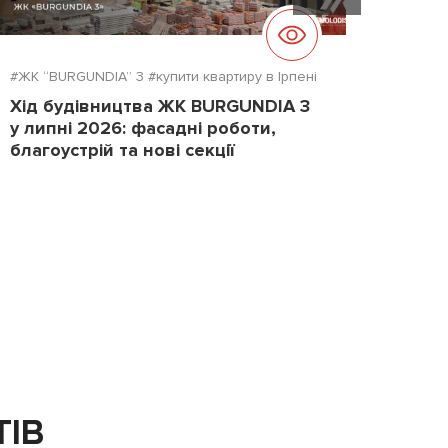
#ЖК “BURGUNDIA” 3
#купити квартиру в Ірпені
#ЖК "D
Хід будівництва ЖК BURGUNDIA 3
Хід б
у липні 2026: фасадні роботи,
2026
благоустрій та нові секції
повер
ТІВ