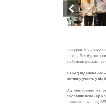
6 серпня 2025 року в 
нагоди Дня будівельник
відбудови держави та 
Серед відзначених 
активну участь у від
Від імені компанії
наго
головний інженер к
просторі coworking GE