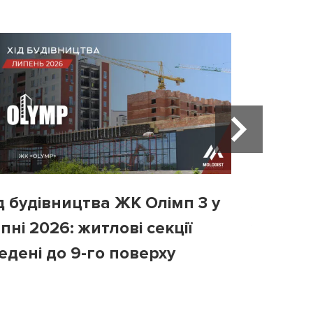
д будівництва ЖК Олімп 3 у
Хід бу
пні 2026: житлові секції
у липні
едені до 9-го поверху
третій 