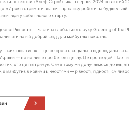
вельної техніки «Алеф Строй», яка з серпня 2024 по лютий 
 до 57 років отримати знання і практику роботи на будівельній 
или, віри у себе і нового старту.
ерної Рівності» — частина глобального руху
Greening of the P
алишити на ній добрий слід для майбутніх поколінь.
таких ініціативах — це не просто соціальна відповідальність. 
України — це не лише про бетон і цеглу. Це про людей. Про тих
ро тих, хто це підтримує. Саме тому ми долучаємось до ініці
 а майбутнє з новими цінностями — рівності, гідності, сміливос
вин