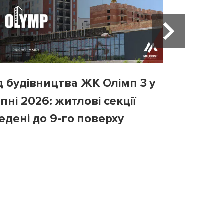
д будівництва ЖК Олімп 3 у
Хід бу
пні 2026: житлові секції
у липні
едені до 9-го поверху
третій 