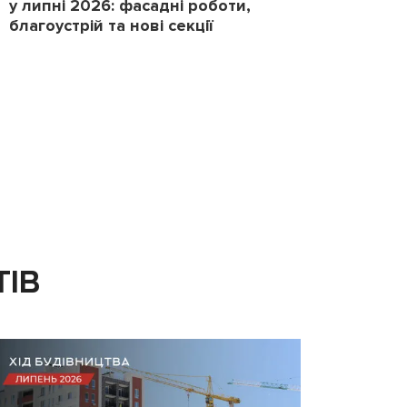
у липні 2026: фасадні роботи,
2026
благоустрій та нові секції
повер
ТІВ