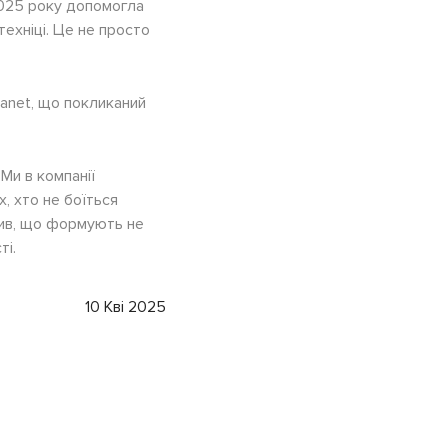
2025 року допомогла
техніці. Це не просто
lanet
, що покликаний
Ми в компанії
, хто не боїться
атив, що формують не
ті.
10 Кві 2025