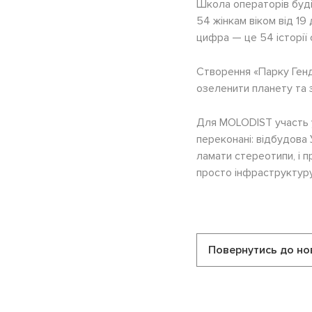
Школа операторів буді
54 жінкам віком від 19
цифра — це 54 історії с
Створення «Парку Генд
озеленити планету та з
Для MOLODIST участь у 
переконані: відбудова 
ламати стереотипи, і п
просто інфраструктуру,
Повернутись до но