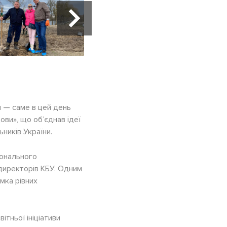
и — саме в цей день
ови», що об’єднав ідеї
ників Україн
и.
іонального
 директорів КБУ. Одним
имка рівних
тньої ініціативи