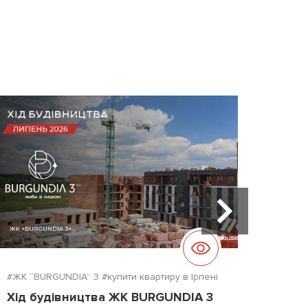
#ЖК “BURGUNDIA” 3
#купити квартиру в Ірпені
#ЖК "D
Хід будівництва ЖК BURGUNDIA 3
Хід б