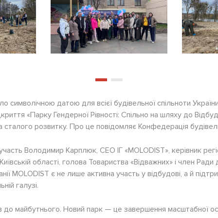
ло символічною датою для всієї будівельної спільноти Україн
криття «Парку Гендерної Рівності: Спільно на шляху до Відбуд
та сталого розвитку. Про це повідомляє
Конфедерація будівель
 участь
Володимир Карплюк
, СЕО ІГ «MOLODIST», керівник рег
иївській області, голова Товариства «Відважних» і член Ради
анії MOLODIST є не лише активна участь у відбудові, а й підтр
ній галузі.
в до майбутнього. Новий парк — це завершення масштабної осві