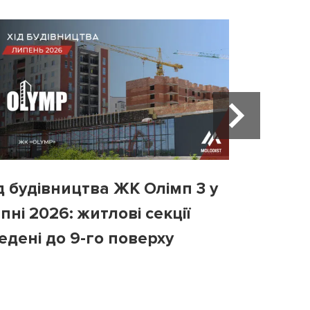
д будівництва ЖК Олімп 3 у
Хід бу
пні 2026: житлові секції
у липні
едені до 9-го поверху
третій 