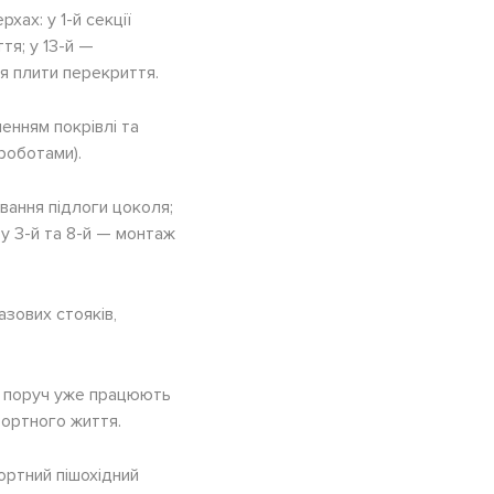
хах: у 1-й секції
тя; у 13-й —
ня плити перекриття.
енням покрівлі та
роботами).
ування підлоги цоколя;
, у 3-й та 8-й — монтаж
зових стояків,
е поруч уже працюють
фортного життя.
ртний пішохідний