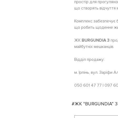
простір для прогулянок
що створять відчуття 
Комплекс забезпечує б
що робить щоденне жи
ЖК
BURGUNDIA 3
про
майбутніх мешканців.
Відділ продажу:
м. Ірпінь, вул. Заріфи 
050 601 47 77 | 097 60
#ЖК “BURGUNDIA” 3