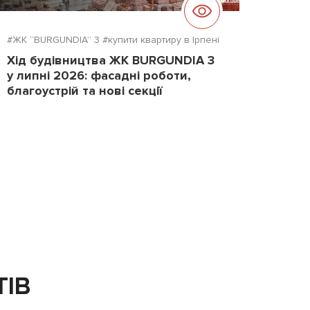
#ЖК “BURGUNDIA” 3
#купити квартиру в Ірпені
#ЖК "D
Хід будівництва ЖК BURGUNDIA 3
Хід б
у липні 2026: фасадні роботи,
2026
благоустрій та нові секції
повер
ТІВ