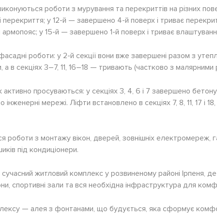
15 виконуються роботи з мурування та перекриттів на різних повер
 перекриття; у 12-й — завершено 4-й поверх і триває перекрит
 армопояс; у 15-й — завершено 1-й поверх і триває влаштуван
асадні роботи: у 2-й секції вони вже завершені разом з утепл
а в секціях 3–7, 11, 16–18 — тривають (частково з малярними 
 активно просуваються: у секціях 3, 4, 6 і 7 завершено бетон
о інженерні мережі. Ліфти встановлено в секціях 7, 8, 11, 17 і 18
 роботи з монтажу вікон, дверей, зовнішніх електромереж, га
иків під кондиціонери.
сучасний житловий комплекс у розвиненому районі Ірпеня, д
лони, спортивні зали та вся необхідна інфраструктура для ком
лексу — алея з фонтанами, що будується, яка сформує комфо