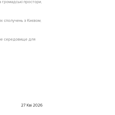
а громадські простори,
х сполучень з Києвом,
не середовище для
27 Кві 2026