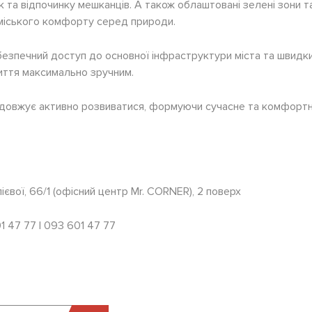
 та відпочинку мешканців. А також облаштовані зелені зони т
міського комфорту серед природи.
езпечний доступ до основної інфраструктури міста та швидки
ття максимально зручним.
довжує активно розвиватися, формуючи сучасне та комфорт
Алієвої, 66/1 (офісний центр Mr. CORNER), 2 поверх
1 47 77 | 093 601 47 77