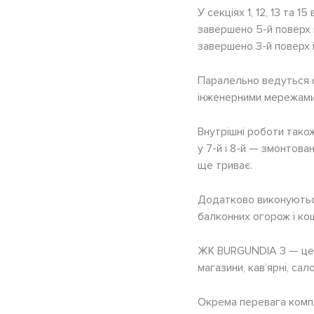
У секціях 1, 12, 13 та 
завершено 5-й поверх і
завершено 3-й поверх і
Паралельно ведуться ф
інженерними мережами, 
Внутрішні роботи також
у 7-й і 8-й — змонтован
ще триває.
Додатково виконуються
балконних огорож і кош
ЖК BURGUNDIA 3 — це 
магазини, кав’ярні, са
Окрема перевага комп